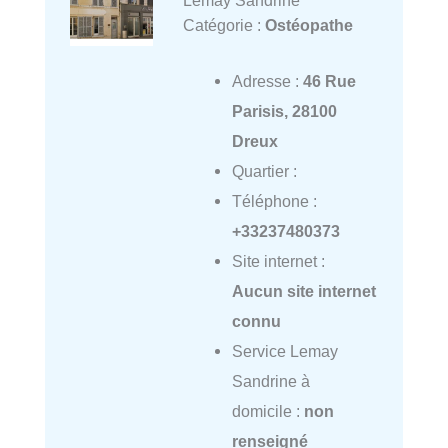
Lemay Sandrine
Catégorie :
Ostéopathe
Adresse :
46 Rue
Parisis, 28100
Dreux
Quartier :
Téléphone :
+33237480373
Site internet :
Aucun site internet
connu
Service Lemay
Sandrine à
domicile :
non
renseigné