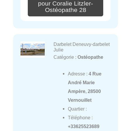
pour Coralie Litzler-
Ostéopathe 28
Darbelet Deneuvy-darbelet
Julie
Catégorie :
Ostéopathe
Adresse :
4 Rue
André Marie
Ampère, 28500
Vernouillet
Quartier :
Téléphone :
+33625523689