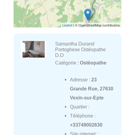
Leaflet
| © OpenStreetMap contributors
Samantha Durand
Portoghese Ostéopathe
D.O
Catégorie :
Ostéopathe
Adresse :
23
Grande Rue, 27630
Vexin-sur-Epte
Quartier :
Téléphone :
+33749002630
Site internet :