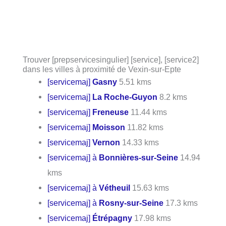
Trouver [prepservicesingulier] [service], [service2]
dans les villes à proximité de Vexin-sur-Epte
[servicemaj]
Gasny
5.51 kms
[servicemaj]
La Roche-Guyon
8.2 kms
[servicemaj]
Freneuse
11.44 kms
[servicemaj]
Moisson
11.82 kms
[servicemaj]
Vernon
14.33 kms
[servicemaj] à
Bonnières-sur-Seine
14.94
kms
[servicemaj] à
Vétheuil
15.63 kms
[servicemaj] à
Rosny-sur-Seine
17.3 kms
[servicemaj]
Étrépagny
17.98 kms