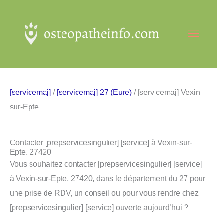
Aller
au
Men
contenu
princ
[servicemaj]
/
[servicemaj] 27 (Eure)
/ [servicemaj] Vexin-
sur-Epte
Contacter [prepservicesingulier] [service] à Vexin-sur-
Epte, 27420
Vous souhaitez contacter [prepservicesingulier] [service]
à Vexin-sur-Epte, 27420, dans le département du 27 pour
une prise de RDV, un conseil ou pour vous rendre chez
[prepservicesingulier] [service] ouverte aujourd’hui ?