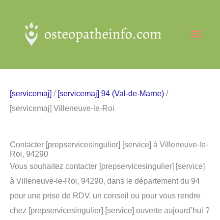
Aller
au
Men
contenu
princ
[servicemaj]
/
[servicemaj] 94 (Val-de-Marne)
/
[servicemaj] Villeneuve-le-Roi
Contacter [prepservicesingulier] [service] à Villeneuve-le-
Roi, 94290
Vous souhaitez contacter [prepservicesingulier] [service]
à Villeneuve-le-Roi, 94290, dans le département du 94
pour une prise de RDV, un conseil ou pour vous rendre
chez [prepservicesingulier] [service] ouverte aujourd’hui ?