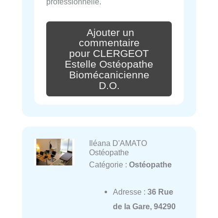
professionnelle.
Ajouter un
commentaire
pour CLERGEOT
Estelle Ostéopathe
Biomécanicienne
D.O.
Iléana D'AMATO
Ostéopathe
Catégorie :
Ostéopathe
Adresse :
36 Rue
de la Gare, 94290