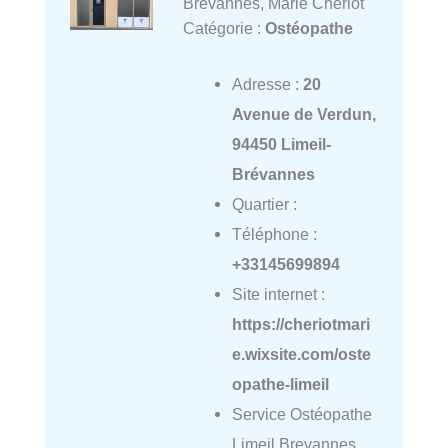
Brevannes, Marie Cheriot
Catégorie :
Ostéopathe
Adresse :
20
Avenue de Verdun,
94450 Limeil-
Brévannes
Quartier :
Téléphone :
+33145699894
Site internet :
https://cheriotmari
e.wixsite.com/oste
opathe-limeil
Service Ostéopathe
Limeil Brevannes,