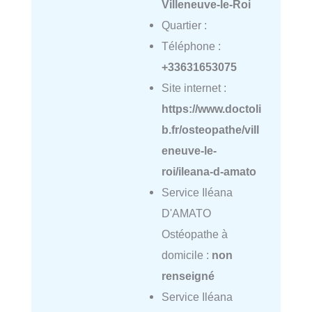
Villeneuve-le-Roi
Quartier :
Téléphone :
+33631653075
Site internet :
https://www.doctoli
b.fr/osteopathe/vill
eneuve-le-
roi/ileana-d-amato
Service Iléana
D'AMATO
Ostéopathe à
domicile :
non
renseigné
Service Iléana