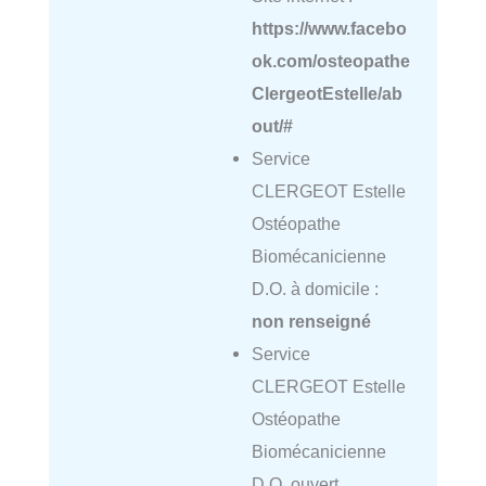
https://www.facebo
ok.com/osteopathe
ClergeotEstelle/ab
out/#
Service
CLERGEOT Estelle
Ostéopathe
Biomécanicienne
D.O. à domicile :
non renseigné
Service
CLERGEOT Estelle
Ostéopathe
Biomécanicienne
D.O. ouvert