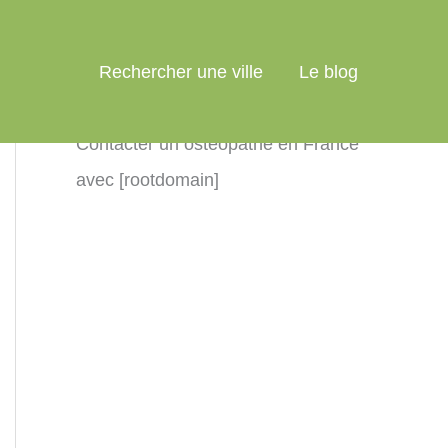
Rechercher une ville
Le blog
Contacter un ostéopathe en France
avec [rootdomain]