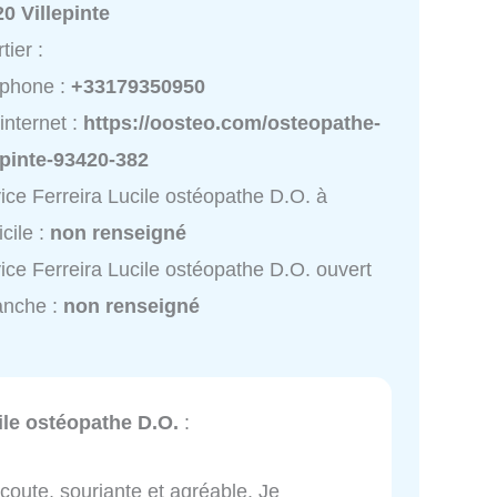
0 Villepinte
tier :
éphone :
+33179350950
 internet :
https://oosteo.com/osteopathe-
epinte-93420-382
ice Ferreira Lucile ostéopathe D.O. à
cile :
non renseigné
ice Ferreira Lucile ostéopathe D.O. ouvert
anche :
non renseigné
ile ostéopathe D.O.
:
écoute, souriante et agréable. Je