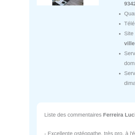
9342
Quar
Tél
Site
vill
Serv
domi
Serv
dim
Liste des commentaires
Ferreira Luc
- Excellente ostéopathe, très pro, à l'