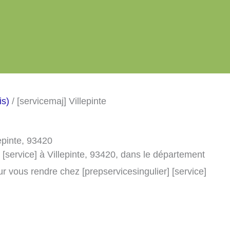
is)
/ [servicemaj] Villepinte
lepinte, 93420
 [service] à Villepinte, 93420, dans le département
r vous rendre chez [prepservicesingulier] [service]