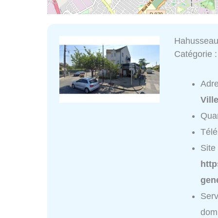
Hahusseau
Catégorie 
Adr
Vill
Quar
Tél
Site 
http
gen
Ser
domi