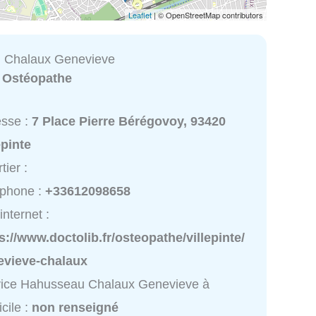
Leaflet
| © OpenStreetMap contributors
 Chalaux Genevieve
:
Ostéopathe
esse :
7 Place Pierre Bérégovoy, 93420
epinte
tier :
éphone :
+33612098658
internet :
s://www.doctolib.fr/osteopathe/villepinte/
evieve-chalaux
vice Hahusseau Chalaux Genevieve à
cile :
non renseigné