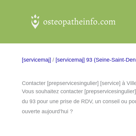
Aller
au
contenu
[servicemaj]
/
[servicemaj] 93 (Seine-Saint-Den
Contacter [prepservicesingulier] [service] à Vil
Vous souhaitez contacter [prepservicesingulier]
du 93 pour une prise de RDV, un conseil ou pou
ouverte aujourd’hui ?