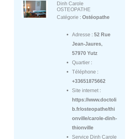
Dinh Carole
OSTEOPATHE
Catégorie :
Ostéopathe
Adresse :
52 Rue
Jean-Jaures,
57970 Yutz
Quartier :
Téléphone :
+33651875662
Site internet :
https://www.doctoli
b.fr/osteopathe/thi
onville/carole-dinh-
thionville
Service Dinh Carole