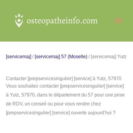
Aller
au
Men
contenu
princ
[servicemaj]
/
[servicemaj] 57 (Moselle)
/ [servicemaj] Yutz
Contacter [prepservicesingulier] [service] à Yutz, 57970
Vous souhaitez contacter [prepservicesingulier] [service]
à Yutz, 57970, dans le département du 57 pour une prise
de RDV, un conseil ou pour vous rendre chez
[prepservicesingulier] [service] ouverte aujourd’hui ?