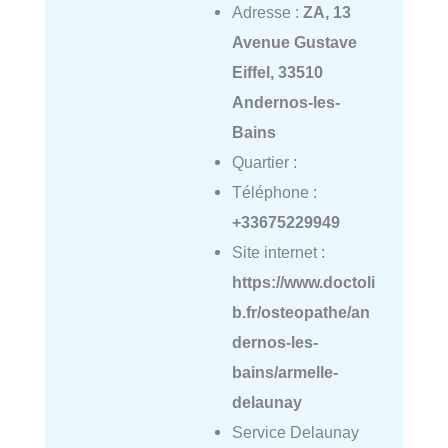
Adresse :
ZA, 13
Avenue Gustave
Eiffel, 33510
Andernos-les-
Bains
Quartier :
Téléphone :
+33675229949
Site internet :
https://www.doctoli
b.fr/osteopathe/an
dernos-les-
bains/armelle-
delaunay
Service Delaunay