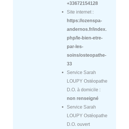
+33672154128
Site internet :
https://ozenspa-
andernos.fr/index.
php/le-bien-etre-
par-les-
soins/osteopathe-
33
Service Sarah
LOUPY Ostéopathe
D.O. à domicile :
non renseigné
Service Sarah
LOUPY Ostéopathe
D.O. ouvert