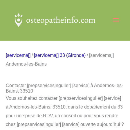
Aller
au
Men
contenu
princ
[servicemaj]
/
[servicemaj] 33 (Gironde)
/ [servicemaj]
Andernos-les-Bains
Contacter [prepservicesingulier] [service] à Andernos-les-
Bains, 33510
Vous souhaitez contacter [prepservicesingulier] [service]
à Andernos-les-Bains, 33510, dans le département du 33
pour une prise de RDV, un conseil ou pour vous rendre
chez [prepservicesingulier] [service] ouverte aujourd’hui ?