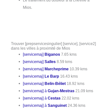
Le traitement du douleur à la cheville à
Mios.
Trouver [prepservicesingulier] [service], [service2]
dans les villes à proximité de Mios
[servicemaj]
Biganos
7.65 kms
[servicemaj]
Salles
8.59 kms
[servicemaj]
Marcheprime
10.39 kms
[servicemaj]
Le Barp
16.43 kms
[servicemaj]
Belin-Béliet
18.92 kms
[servicemaj] à
Gujan-Mestras
21.09 kms
[servicemaj] à
Cestas
22.02 kms
[servicemaj] à
Sanguinet
24.36 kms