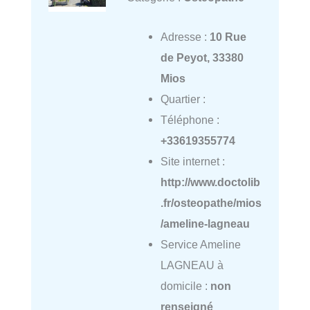
Adresse :
10 Rue
de Peyot, 33380
Mios
Quartier :
Téléphone :
+33619355774
Site internet :
http://www.doctolib
.fr/osteopathe/mios
/ameline-lagneau
Service Ameline
LAGNEAU à
domicile :
non
renseigné