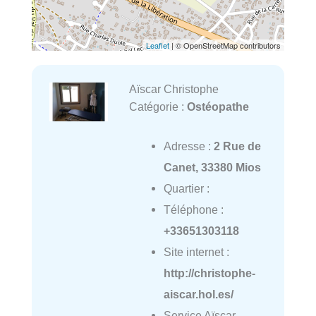
Leaflet
| © OpenStreetMap contributors
Aïscar Christophe
Catégorie :
Ostéopathe
Adresse :
2 Rue de
Canet, 33380 Mios
Quartier :
Téléphone :
+33651303118
Site internet :
http://christophe-
aiscar.hol.es/
Service Aïscar