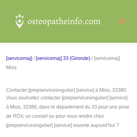
Aller
au
Men
contenu
princ
[servicemaj]
/
[servicemaj] 33 (Gironde)
/ [servicemaj]
Mios
Contacter [prepservicesingulier] [service] à Mios, 33380
Vous souhaitez contacter [prepservicesingulier] [service]
à Mios, 33380, dans le département du 33 pour une prise
de RDV, un conseil ou pour vous rendre chez
[prepservicesingulier] [service] ouverte aujourd’hui ?