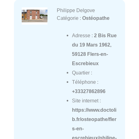
Philippe Delgove
Catégorie :
Ostéopathe
Adresse :
2 Bis Rue
du 19 Mars 1962,
59128 Flers-en-
Escrebieux
Quartier :
Téléphone :
+33327862896
Site internet :
https://www.doctoli
b.fr/osteopathe/fler
s-en-
escrebieux/philipe-