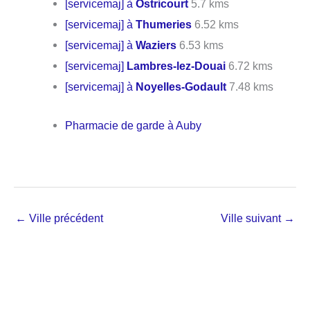
[servicemaj] à
Ostricourt
5.7 kms
[servicemaj] à
Thumeries
6.52 kms
[servicemaj] à
Waziers
6.53 kms
[servicemaj]
Lambres-lez-Douai
6.72 kms
[servicemaj] à
Noyelles-Godault
7.48 kms
Pharmacie de garde à Auby
←
Ville précédent
Ville suivant
→