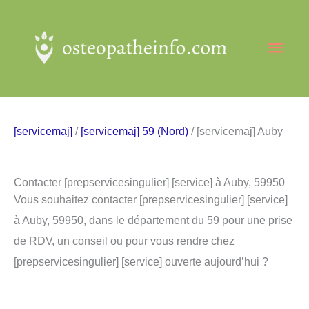
Aller
au
Men
contenu
princ
[servicemaj]
/
[servicemaj] 59 (Nord)
/ [servicemaj] Auby
Contacter [prepservicesingulier] [service] à Auby, 59950
Vous souhaitez contacter [prepservicesingulier] [service]
à Auby, 59950, dans le département du 59 pour une prise
de RDV, un conseil ou pour vous rendre chez
[prepservicesingulier] [service] ouverte aujourd’hui ?