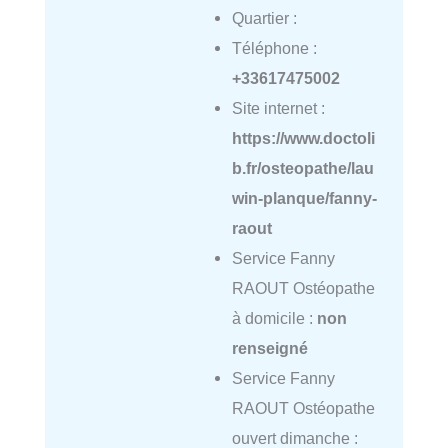
Quartier :
Téléphone :
+33617475002
Site internet :
https://www.doctoli
b.fr/osteopathe/lau
win-planque/fanny-
raout
Service Fanny
RAOUT Ostéopathe
à domicile :
non
renseigné
Service Fanny
RAOUT Ostéopathe
ouvert dimanche :