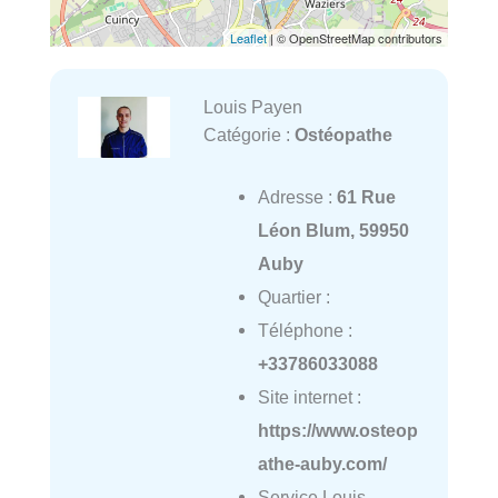
Leaflet
| © OpenStreetMap contributors
Louis Payen
Catégorie :
Ostéopathe
Adresse :
61 Rue
Léon Blum, 59950
Auby
Quartier :
Téléphone :
+33786033088
Site internet :
https://www.osteop
athe-auby.com/
Service Louis