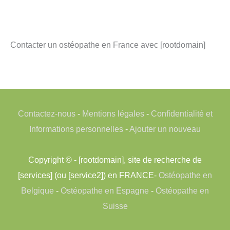
Contacter un ostéopathe en France avec [rootdomain]
Contactez-nous
-
Mentions légales
-
Confidentialité et
Informations personnelles
-
Ajouter un nouveau
Copyright © - [rootdomain], site de recherche de
[services] (ou [service2]) en FRANCE-
Ostéopathe en
Belgique
-
Ostéopathe en Espagne
-
Ostéopathe en
Suisse