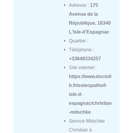
Adresse :
175
Avenue de la
République, 16340
L'Isle-d'Espagnac
Quartier :
Téléphone :
+33648334257
Site internet :
https://www.doctoli
b.fr/osteopathe/l-
isle-d-
espagnac/christian
-mitschke
Service Mitschke
Christian à