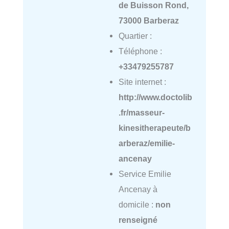
de Buisson Rond,
73000 Barberaz
Quartier :
Téléphone :
+33479255787
Site internet :
http://www.doctolib
.fr/masseur-
kinesitherapeute/b
arberaz/emilie-
ancenay
Service Emilie
Ancenay à
domicile :
non
renseigné