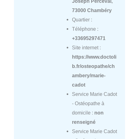
Joseph Perceval,
73000 Chambéry
Quartier :
Téléphone :
+33695297471
Site internet :
https://www.doctoli
b.fr/osteopathe/ch
ambery/marie-
cadot
Service Marie Cadot
- Ostéopathe à
domicile :
non
renseigné
Service Marie Cadot