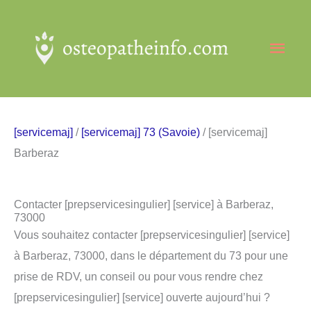
Aller
au
Men
contenu
princ
[servicemaj]
/
[servicemaj] 73 (Savoie)
/ [servicemaj]
Barberaz
Contacter [prepservicesingulier] [service] à Barberaz,
73000
Vous souhaitez contacter [prepservicesingulier] [service]
à Barberaz, 73000, dans le département du 73 pour une
prise de RDV, un conseil ou pour vous rendre chez
[prepservicesingulier] [service] ouverte aujourd’hui ?