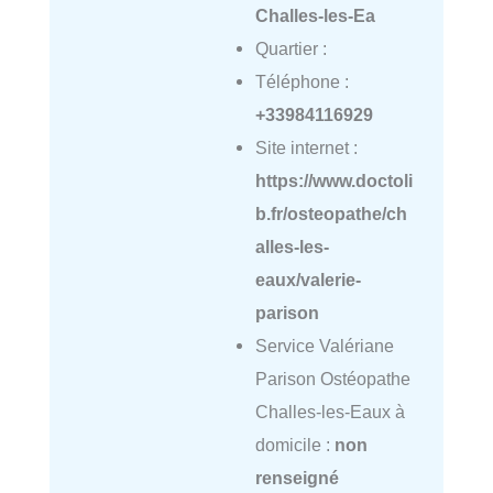
Challes-les-Ea
Quartier :
Téléphone :
+33984116929
Site internet :
https://www.doctoli
b.fr/osteopathe/ch
alles-les-
eaux/valerie-
parison
Service Valériane
Parison Ostéopathe
Challes-les-Eaux à
domicile :
non
renseigné