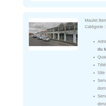
Maulet Ben
Catégorie 
Adr
du M
Quar
Tél
Site
Serv
domi
Serv
dim