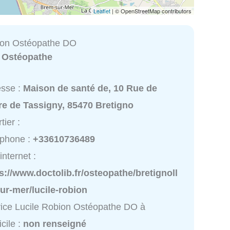
Leaflet
| © OpenStreetMap contributors
ion Ostéopathe DO
:
Ostéopathe
esse :
Maison de santé de, 10 Rue de
re de Tassigny, 85470 Bretigno
tier :
éphone :
+33610736489
internet :
s://www.doctolib.fr/osteopathe/bretignoll
ur-mer/lucile-robion
ice Lucile Robion Ostéopathe DO à
cile :
non renseigné