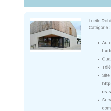
Lucile Rob
Catégorie 
Adr
Latt
Quar
Tél
Site 
http
es-s
Serv
domi