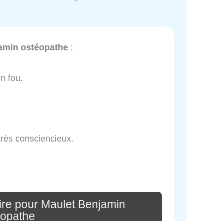
amin ostéopathe
:
en fou.
très consciencieux.
re pour Maulet Benjamin
éopathe