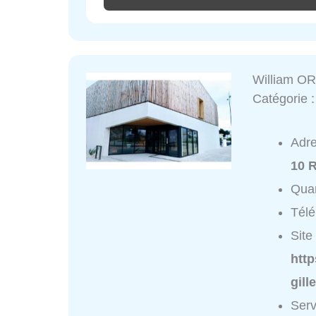
William OR
Catégorie 
Adr
10 R
Quar
Tél
Site 
http
gill
Serv