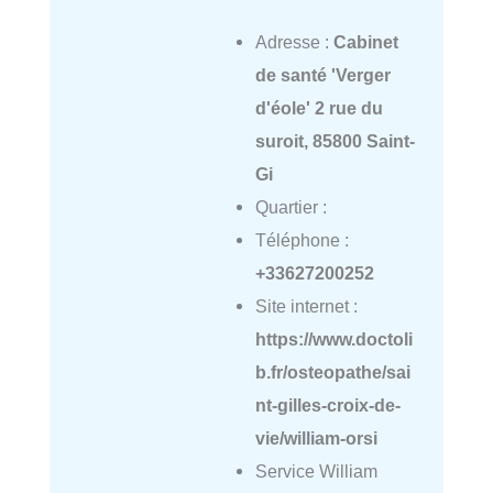
Adresse :
Cabinet
de santé 'Verger
d'éole' 2 rue du
suroit, 85800 Saint-
Gi
Quartier :
Téléphone :
+33627200252
Site internet :
https://www.doctoli
b.fr/osteopathe/sai
nt-gilles-croix-de-
vie/william-orsi
Service William