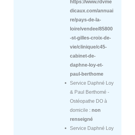
https://www.rdvme
dicaux.com/annuai
re/pays-de-la-
loire/vendee/85800
-st-gilles-croix-de-
vie/clinique/c45-
cabinet-de-
daphne-loy-et-
paul-berthome
Service Daphné Loy
& Paul Berthomé -
Ostéopathe DO à
domicile :
non
renseigné
Service Daphné Loy