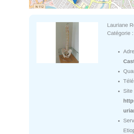
Lauriane R
Catégorie 
Adr
Cas
Quar
Tél
Site 
http
uri
Serv
Etio