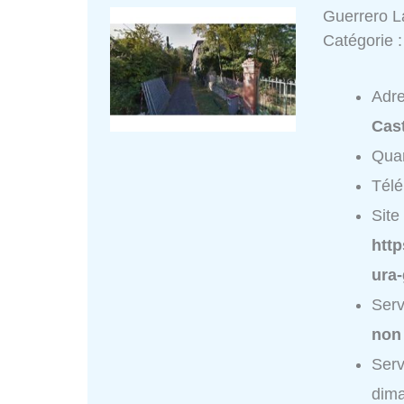
Guerrero L
Catégorie 
Adr
Cas
Quar
Tél
Site 
http
ura
Serv
non
Serv
dim