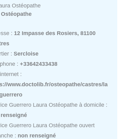
aura Ostéopathe
:
Ostéopathe
esse :
12 Impasse des Rosiers, 81100
tres
tier :
Sercloise
éphone :
+33642433438
internet :
s://www.doctolib.fr/osteopathe/castres/la
-guerrero
ice Guerrero Laura Ostéopathe à domicile :
 renseigné
ice Guerrero Laura Ostéopathe ouvert
anche :
non renseigné