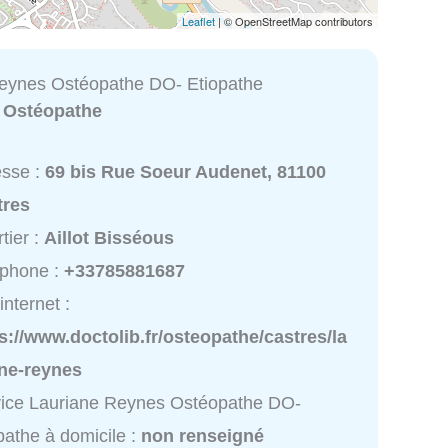
Leaflet
| © OpenStreetMap contributors
eynes Ostéopathe DO- Etiopathe
:
Ostéopathe
esse :
69 bis Rue Soeur Audenet, 81100
tres
tier :
Aillot Bisséous
éphone :
+33785881687
internet :
s://www.doctolib.fr/osteopathe/castres/la
ane-reynes
ice Lauriane Reynes Ostéopathe DO-
pathe à domicile :
non renseigné