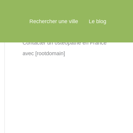
Rechercher une ville
Le blog
Contacter un ostéopathe en France
avec [rootdomain]