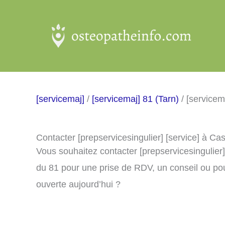
Aller
au
contenu
[servicemaj]
/
[servicemaj] 81 (Tarn)
/ [servicem
Contacter [prepservicesingulier] [service] à Ca
Vous souhaitez contacter [prepservicesingulier
du 81 pour une prise de RDV, un conseil ou pou
ouverte aujourd’hui ?