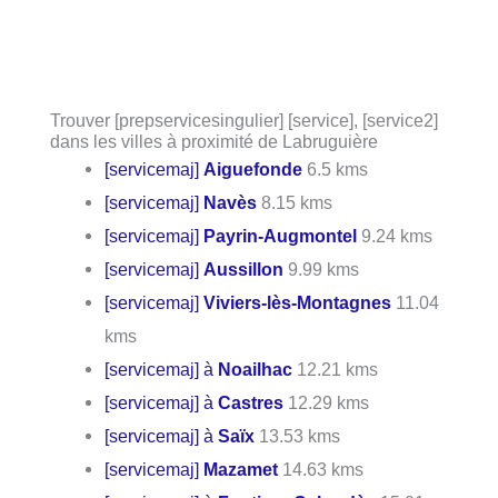
Trouver [prepservicesingulier] [service], [service2]
dans les villes à proximité de Labruguière
[servicemaj]
Aiguefonde
6.5 kms
[servicemaj]
Navès
8.15 kms
[servicemaj]
Payrin-Augmontel
9.24 kms
[servicemaj]
Aussillon
9.99 kms
[servicemaj]
Viviers-lès-Montagnes
11.04
kms
[servicemaj] à
Noailhac
12.21 kms
[servicemaj] à
Castres
12.29 kms
[servicemaj] à
Saïx
13.53 kms
[servicemaj]
Mazamet
14.63 kms