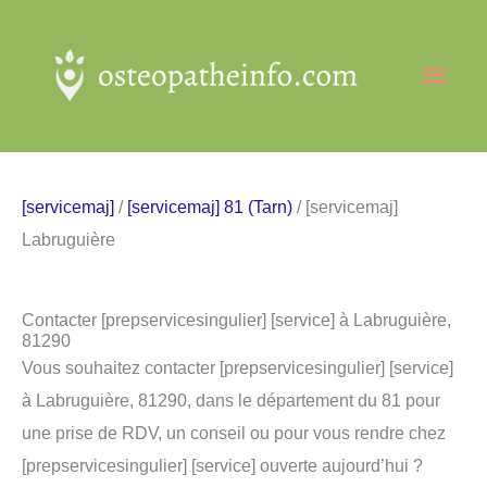
Aller
au
Men
contenu
princ
[servicemaj]
/
[servicemaj] 81 (Tarn)
/ [servicemaj]
Labruguière
Contacter [prepservicesingulier] [service] à Labruguière,
81290
Vous souhaitez contacter [prepservicesingulier] [service]
à Labruguière, 81290, dans le département du 81 pour
une prise de RDV, un conseil ou pour vous rendre chez
[prepservicesingulier] [service] ouverte aujourd’hui ?