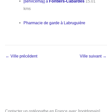
[servicemaj] à
Fontiers-Cabardès
15.01
kms
Pharmacie de garde à Labruguière
←
Ville précédent
Ville suivant
→
Contacter un ostéopathe en France avec [rootdomain]