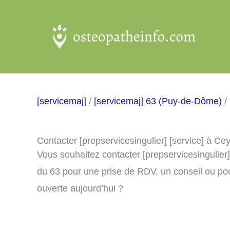
Aller
au
contenu
[servicemaj]
/
[servicemaj] 63 (Puy-de-Dôme)
/
Contacter [prepservicesingulier] [service] à Ce
Vous souhaitez contacter [prepservicesingulier
du 63 pour une prise de RDV, un conseil ou pou
ouverte aujourd’hui ?