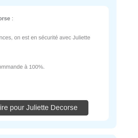
orse
:
ces, on est en sécurité avec Juliette
ecommande à 100%.
re pour Juliette Decorse