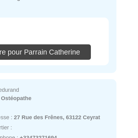
re pour Parrain Catherine
edurand
:
Ostéopathe
esse :
27 Rue des Frênes, 63122 Ceyrat
tier :
éphone :
+33473271694