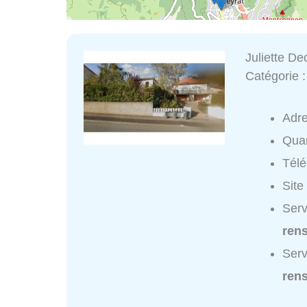
Juliette De
Catégorie 
Adr
Quar
Tél
Site
Serv
ren
Serv
ren