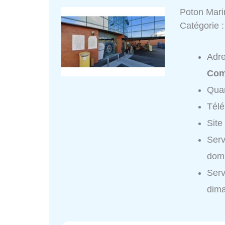
Poton Mari
Catégorie 
Adr
Com
Quar
Tél
Site
Serv
domi
Serv
dim