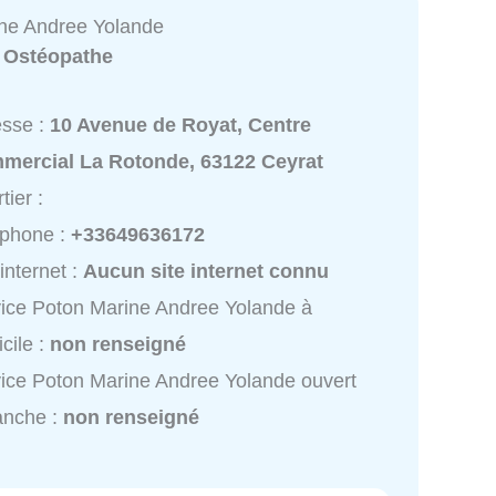
ne Andree Yolande
:
Ostéopathe
esse :
10 Avenue de Royat, Centre
mercial La Rotonde, 63122 Ceyrat
tier :
éphone :
+33649636172
 internet :
Aucun site internet connu
ice Poton Marine Andree Yolande à
cile :
non renseigné
ice Poton Marine Andree Yolande ouvert
anche :
non renseigné