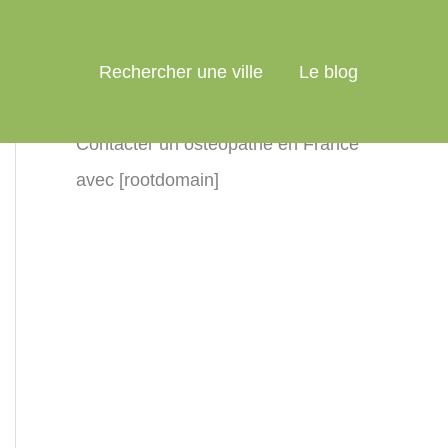
Rechercher une ville
Le blog
Contacter un ostéopathe en France
avec [rootdomain]