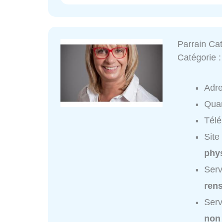
Parrain Ca
Catégorie 
Adr
Quar
Tél
Site
phys
Serv
ren
Serv
non