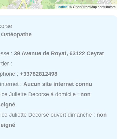
Leaflet
| © OpenStreetMap contributors
corse
:
Ostéopathe
esse :
39 Avenue de Royat, 63122 Ceyrat
tier :
éphone :
+33782812498
 internet :
Aucun site internet connu
ice Juliette Decorse à domicile :
non
seigné
ice Juliette Decorse ouvert dimanche :
non
seigné