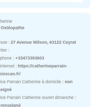
therine
:
Ostéopathe
esse :
27 Avenue Wilson, 63122 Ceyrat
tier :
éphone :
+33473393603
 internet :
https://catherineparrain-
ioscan.fr/
ice Parrain Catherine à domicile :
non
seigné
ice Parrain Catherine ouvert dimanche :
 renseigné