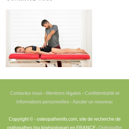
Contactez-nous
-
Mentions légales
-
Confidentialité et
Informations personnelles
-
Ajouter un nouveau
Copyright © - osteopatheinfo.com, site de recherche de
ostéopathes (ou kinésiologue) en FRANCE-
Ostéopathe