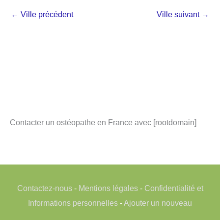
←
Ville précédent
Ville suivant
→
Contacter un ostéopathe en France avec [rootdomain]
Contactez-nous
-
Mentions légales
-
Confidentialité et
Informations personnelles
-
Ajouter un nouveau