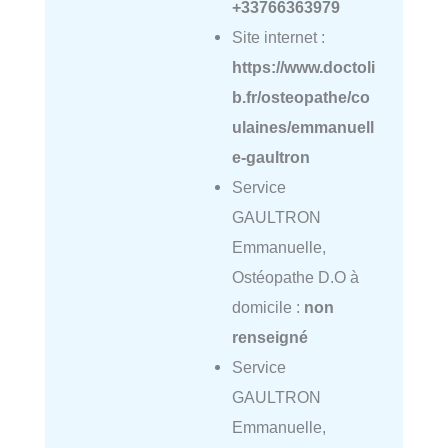
+33766363979
Site internet :
https://www.doctoli
b.fr/osteopathe/co
ulaines/emmanuell
e-gaultron
Service
GAULTRON
Emmanuelle,
Ostéopathe D.O à
domicile :
non
renseigné
Service
GAULTRON
Emmanuelle,