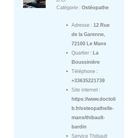
Catégorie :
Ostéopathe
Adresse :
12 Rue
de la Garenne,
72100 Le Mans
Quartier :
La
Boussinière
Téléphone :
+33635221739
Site internet :
https://www.doctoli
b.fr/osteopathe/le-
mans/thibault-
bardin
Service Thibault