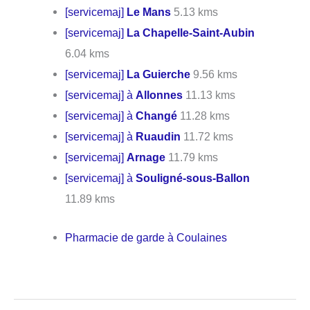
[servicemaj]
Le Mans
5.13 kms
[servicemaj]
La Chapelle-Saint-Aubin
6.04 kms
[servicemaj]
La Guierche
9.56 kms
[servicemaj] à
Allonnes
11.13 kms
[servicemaj] à
Changé
11.28 kms
[servicemaj] à
Ruaudin
11.72 kms
[servicemaj]
Arnage
11.79 kms
[servicemaj] à
Souligné-sous-Ballon
11.89 kms
Pharmacie de garde à Coulaines