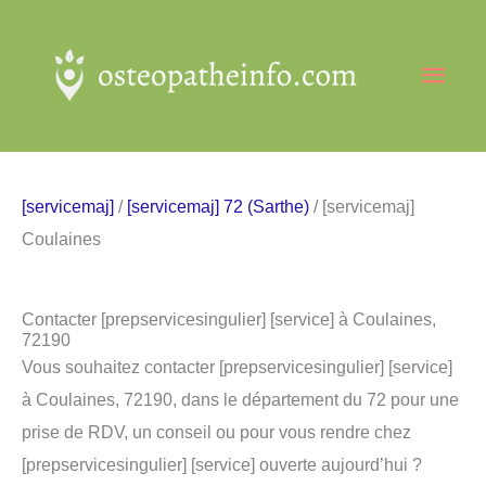
Aller
au
Men
contenu
princ
[servicemaj]
/
[servicemaj] 72 (Sarthe)
/ [servicemaj]
Coulaines
Contacter [prepservicesingulier] [service] à Coulaines,
72190
Vous souhaitez contacter [prepservicesingulier] [service]
à Coulaines, 72190, dans le département du 72 pour une
prise de RDV, un conseil ou pour vous rendre chez
[prepservicesingulier] [service] ouverte aujourd’hui ?