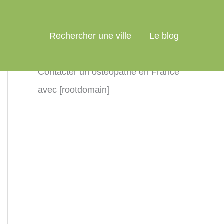
Rechercher une ville
Le blog
Contacter un ostéopathe en France
avec [rootdomain]