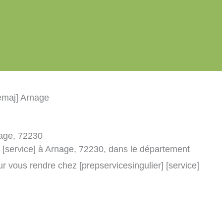
cemaj] Arnage
nage, 72230
] [service] à Arnage, 72230, dans le département
r vous rendre chez [prepservicesingulier] [service]