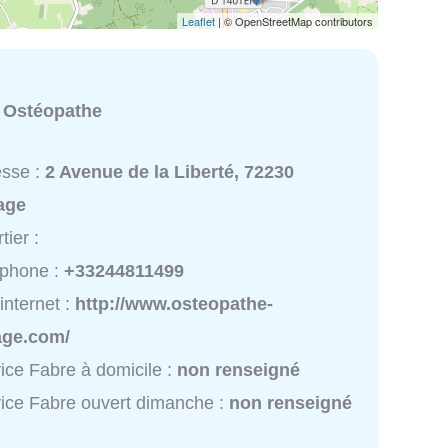
Leaflet
| © OpenStreetMap contributors
:
Ostéopathe
esse :
2 Avenue de la Liberté, 72230
age
tier :
éphone :
+33244811499
 internet :
http://www.osteopathe-
age.com/
ice Fabre à domicile :
non renseigné
ice Fabre ouvert dimanche :
non renseigné