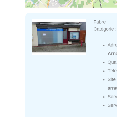
Fabre
Catégorie 
Adr
Arn
Quar
Tél
Site
arn
Serv
Serv