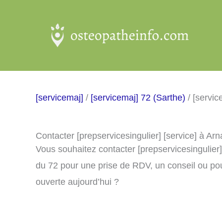
Aller
au
contenu
[servicemaj]
/
[servicemaj] 72 (Sarthe)
/ [servi
Contacter [prepservicesingulier] [service] à Ar
Vous souhaitez contacter [prepservicesingulier
du 72 pour une prise de RDV, un conseil ou pou
ouverte aujourd’hui ?