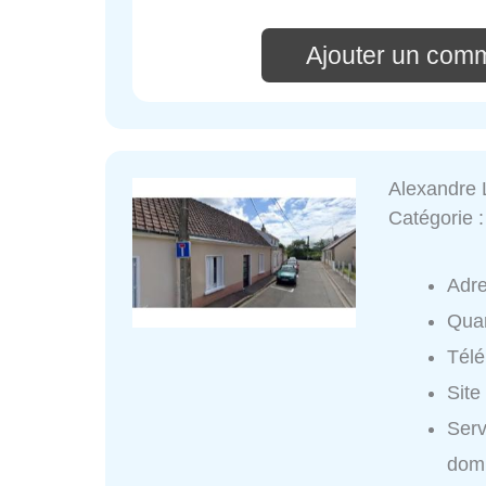
Ajouter un comm
Alexandre
Catégorie 
Adr
Quar
Tél
Site
Ser
domi