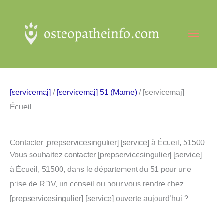
Aller
au
Men
contenu
princ
[servicemaj]
/
[servicemaj] 51 (Marne)
/ [servicemaj]
Écueil
Contacter [prepservicesingulier] [service] à Écueil, 51500
Vous souhaitez contacter [prepservicesingulier] [service]
à Écueil, 51500, dans le département du 51 pour une
prise de RDV, un conseil ou pour vous rendre chez
[prepservicesingulier] [service] ouverte aujourd’hui ?