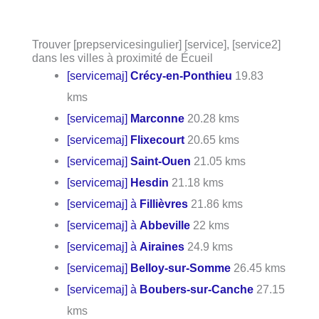
Trouver [prepservicesingulier] [service], [service2]
dans les villes à proximité de Écueil
[servicemaj]
Crécy-en-Ponthieu
19.83
kms
[servicemaj]
Marconne
20.28 kms
[servicemaj]
Flixecourt
20.65 kms
[servicemaj]
Saint-Ouen
21.05 kms
[servicemaj]
Hesdin
21.18 kms
[servicemaj] à
Fillièvres
21.86 kms
[servicemaj] à
Abbeville
22 kms
[servicemaj] à
Airaines
24.9 kms
[servicemaj]
Belloy-sur-Somme
26.45 kms
[servicemaj] à
Boubers-sur-Canche
27.15
kms