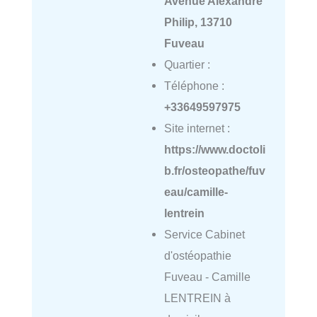
Avenue Alexandre
Philip, 13710
Fuveau
Quartier :
Téléphone :
+33649597975
Site internet :
https://www.doctoli
b.fr/osteopathe/fuv
eau/camille-
lentrein
Service Cabinet
d'ostéopathie
Fuveau - Camille
LENTREIN à