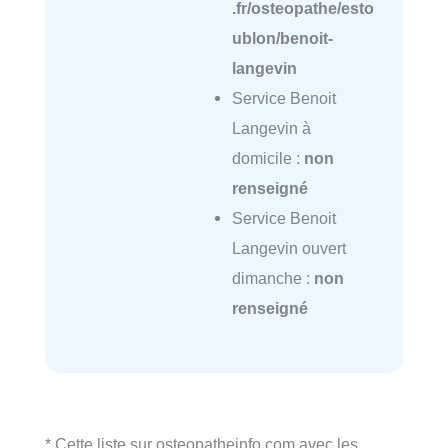
.fr/osteopathe/esto
ublon/benoit-
langevin
Service Benoit
Langevin à
domicile :
non
renseigné
Service Benoit
Langevin ouvert
dimanche :
non
renseigné
* Cette liste sur osteopatheinfo.com avec les