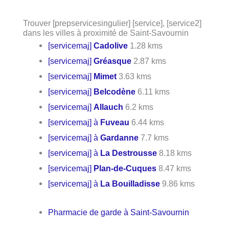
Trouver [prepservicesingulier] [service], [service2]
dans les villes à proximité de Saint-Savournin
[servicemaj]
Cadolive
1.28 kms
[servicemaj]
Gréasque
2.87 kms
[servicemaj]
Mimet
3.63 kms
[servicemaj]
Belcodène
6.11 kms
[servicemaj]
Allauch
6.2 kms
[servicemaj] à
Fuveau
6.44 kms
[servicemaj] à
Gardanne
7.7 kms
[servicemaj] à
La Destrousse
8.18 kms
[servicemaj]
Plan-de-Cuques
8.47 kms
[servicemaj] à
La Bouilladisse
9.86 kms
Pharmacie de garde à Saint-Savournin