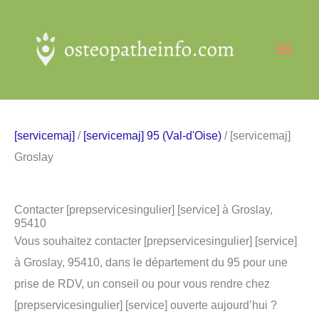
Aller
au
Men
contenu
princ
[servicemaj]
/
[servicemaj] 95 (Val-d'Oise)
/ [servicemaj]
Groslay
Contacter [prepservicesingulier] [service] à Groslay,
95410
Vous souhaitez contacter [prepservicesingulier] [service]
à Groslay, 95410, dans le département du 95 pour une
prise de RDV, un conseil ou pour vous rendre chez
[prepservicesingulier] [service] ouverte aujourd’hui ?