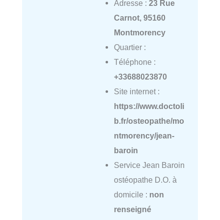
Adresse :
23 Rue
Carnot, 95160
Montmorency
Quartier :
Téléphone :
+33688023870
Site internet :
https://www.doctoli
b.fr/osteopathe/mo
ntmorency/jean-
baroin
Service Jean Baroin
ostéopathe D.O. à
domicile :
non
renseigné