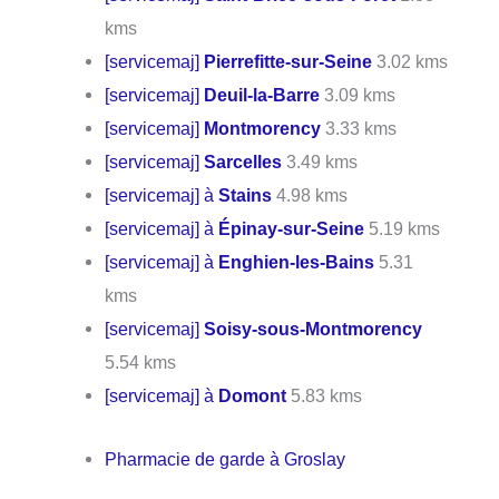
kms
[servicemaj]
Pierrefitte-sur-Seine
3.02 kms
[servicemaj]
Deuil-la-Barre
3.09 kms
[servicemaj]
Montmorency
3.33 kms
[servicemaj]
Sarcelles
3.49 kms
[servicemaj] à
Stains
4.98 kms
[servicemaj] à
Épinay-sur-Seine
5.19 kms
[servicemaj] à
Enghien-les-Bains
5.31
kms
[servicemaj]
Soisy-sous-Montmorency
5.54 kms
[servicemaj] à
Domont
5.83 kms
Pharmacie de garde à Groslay