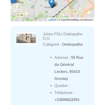
Leaflet
| © OpenStreetMap contributors
Julien POLI Ostéopathe
D.O.
Catégorie :
Ostéopathe
Adresse :
55 Rue
du Général
Leclerc, 95410
Groslay
Quartier :
Téléphone :
+33609622061