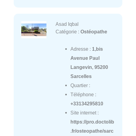
Asad Iqbal
Catégorie :
Ostéopathe
Adresse :
1,bis
Avenue Paul
Langevin, 95200
Sarcelles
Quartier :
Téléphone :
+33134295810
Site internet :
https://pro.doctolib
.fr/osteopathe/sarc