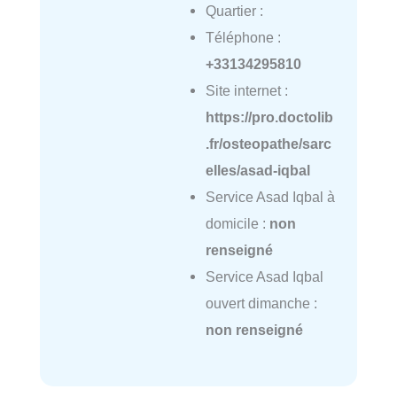
Quartier :
Téléphone :
+33134295810
Site internet :
https://pro.doctolib
.fr/osteopathe/sarc
elles/asad-iqbal
Service Asad Iqbal à
domicile :
non
renseigné
Service Asad Iqbal
ouvert dimanche :
non renseigné