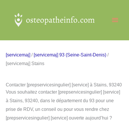
Aller
au
Men
contenu
princ
[servicemaj]
/
[servicemaj] 93 (Seine-Saint-Denis)
/
[servicemaj] Stains
Contacter [prepservicesingulier] [service] à Stains, 93240
Vous souhaitez contacter [prepservicesingulier] [service]
à Stains, 93240, dans le département du 93 pour une
prise de RDV, un conseil ou pour vous rendre chez
[prepservicesingulier] [service] ouverte aujourd’hui ?