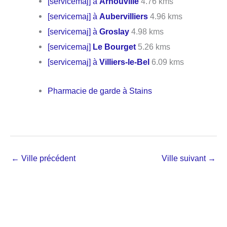
[servicemaj] à
Arnouville
4.76 kms
[servicemaj] à
Aubervilliers
4.96 kms
[servicemaj] à
Groslay
4.98 kms
[servicemaj]
Le Bourget
5.26 kms
[servicemaj] à
Villiers-le-Bel
6.09 kms
Pharmacie de garde à Stains
←
Ville précédent
Ville suivant
→