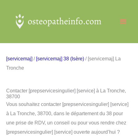
Aller
au
Men
contenu
princ
[servicemaj]
/
[servicemaj] 38 (Isère)
/ [servicemaj] La
Tronche
Contacter [prepservicesingulier] [service] à La Tronche,
38700
Vous souhaitez contacter [prepservicesingulier] [service]
à La Tronche, 38700, dans le département du 38 pour
une prise de RDV, un conseil ou pour vous rendre chez
[prepservicesingulier] [service] ouverte aujourd’hui ?