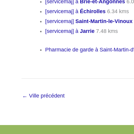
[servicemaj] à
Brié-et-Angonnes
6.0
[servicemaj] à
Échirolles
6.34 kms
[servicemaj]
Saint-Martin-le-Vinoux
[servicemaj] à
Jarrie
7.48 kms
Pharmacie de garde à Saint-Martin-d
←
Ville précédent