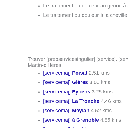
Le traitement du douleur au genou à 
Le traitement du douleur à la cheville
Trouver [prepservicesingulier] [service], [ser
Martin-d'Hères
[servicemaj]
Poisat
2.51 kms
[servicemaj]
Gières
3.06 kms
[servicemaj]
Eybens
3.25 kms
[servicemaj]
La Tronche
4.46 kms
[servicemaj]
Meylan
4.52 kms
[servicemaj] à
Grenoble
4.85 kms