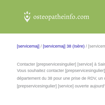
Aller
au
contenu
[servicemaj]
/
[servicemaj] 38 (Isère)
/ [service
Contacter [prepservicesingulier] [service] à Sa
Vous souhaitez contacter [prepservicesingulier]
département du 38 pour une prise de RDV, un 
[prepservicesingulier] [service] ouverte aujourd