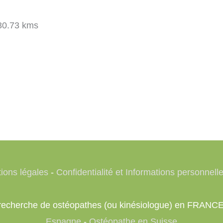
0.73 kms
ions légales
-
Confidentialité et Informations personnell
e recherche de ostéopathes (ou kinésiologue) en FRANC
Espagne
-
Ostéopathe en Suisse