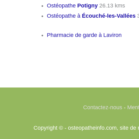
Ostéopathe
Potigny
26.13 kms
Ostéopathe à
Écouché-les-Vallées
3
Pharmacie de garde à Laviron
Contactez-nous
-
Ment
Copyright © - osteopatheinfo.com, site d