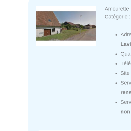
Amourette 
Catégorie 
Adr
Lav
Quar
Tél
Site
Serv
ren
Serv
non