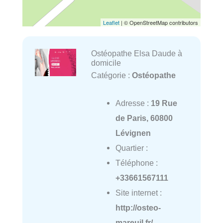
Leaflet
| © OpenStreetMap contributors
Ostéopathe Elsa Daude à
domicile
Catégorie :
Ostéopathe
Adresse :
19 Rue
de Paris, 60800
Lévignen
Quartier :
Téléphone :
+33661567111
Site internet :
http://osteo-
mareuil.fr/