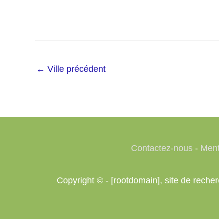
←
Ville précédent
Contactez-nous
-
Ment
Copyright © - [rootdomain], site de rech