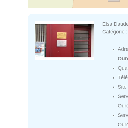
Elsa Daude
Catégorie 
Adr
Our
Quar
Tél
Site
Serv
Ourc
Serv
Ourc