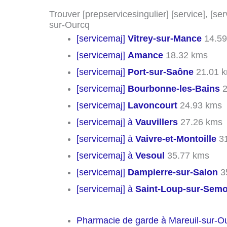
Trouver [prepservicesingulier] [service], [ser
sur-Ourcq
[servicemaj]
Vitrey-sur-Mance
14.59
[servicemaj]
Amance
18.32 kms
[servicemaj]
Port-sur-Saône
21.01 
[servicemaj]
Bourbonne-les-Bains
2
[servicemaj]
Lavoncourt
24.93 kms
[servicemaj] à
Vauvillers
27.26 kms
[servicemaj] à
Vaivre-et-Montoille
31
[servicemaj] à
Vesoul
35.77 kms
[servicemaj]
Dampierre-sur-Salon
3
[servicemaj] à
Saint-Loup-sur-Sem
Pharmacie de garde à Mareuil-sur-O