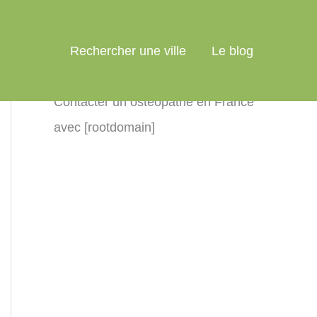
Rechercher une ville
Le blog
Contacter un ostéopathe en France
avec [rootdomain]