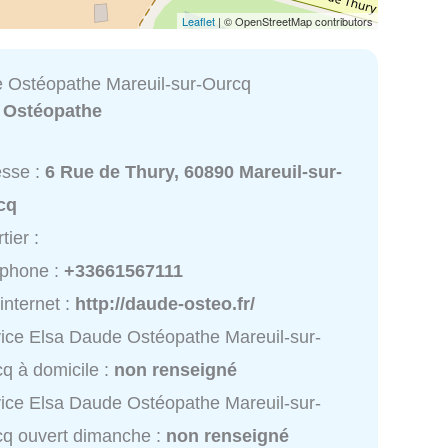
Leaflet
| © OpenStreetMap contributors
 Ostéopathe Mareuil-sur-Ourcq
:
Ostéopathe
esse :
6 Rue de Thury, 60890 Mareuil-sur-
cq
tier :
éphone :
+33661567111
 internet :
http://daude-osteo.fr/
ice Elsa Daude Ostéopathe Mareuil-sur-
q à domicile :
non renseigné
ice Elsa Daude Ostéopathe Mareuil-sur-
q ouvert dimanche :
non renseigné