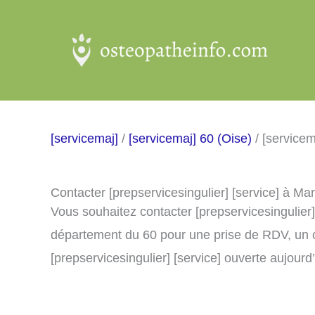
Aller
au
contenu
[servicemaj]
/
[servicemaj] 60 (Oise)
/ [servicem
Contacter [prepservicesingulier] [service] à Ma
Vous souhaitez contacter [prepservicesingulier]
département du 60 pour une prise de RDV, un 
[prepservicesingulier] [service] ouverte aujourd