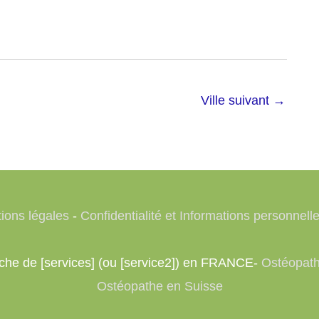
Ville suivant
→
ions légales
-
Confidentialité et Informations personnell
erche de [services] (ou [service2]) en FRANCE-
Ostéopath
Ostéopathe en Suisse