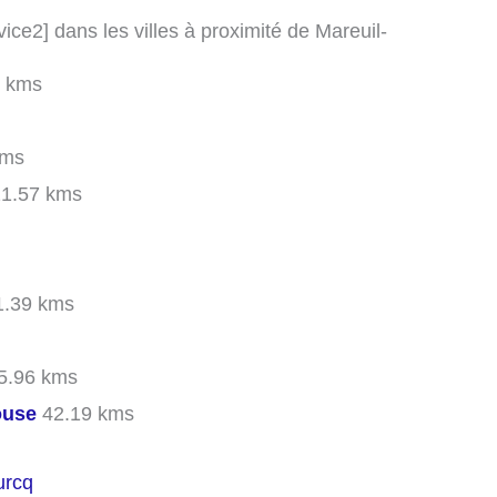
vice2] dans les villes à proximité de Mareuil-
 kms
kms
1.57 kms
.39 kms
5.96 kms
ouse
42.19 kms
urcq