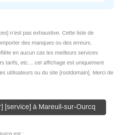
ces] n’est pas exhaustive. Cette liste de
t comporter des manques ou des erreurs.
eflète en aucun cas les meilleurs services
eurs tarifs, etc… cet affichage est uniquement
des utilisateurs ou du site [rootdomain]. Merci de
r] [service] à Mareuil-sur-Ourcq
urcq est :