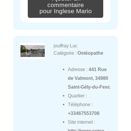
commentaire
pour Inglese Mario
jouffray Luc
Catégorie :
Ostéopathe
Adresse :
441 Rue
de Valmont, 34980
Saint-Gély-du-Fesc
Quartier :
Téléphone :
+33467553708
Site internet :
http://www.osteo-