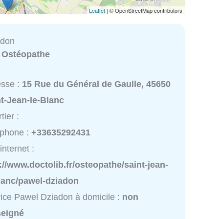
Leaflet
| © OpenStreetMap contributors
adon
:
Ostéopathe
esse :
15 Rue du Général de Gaulle, 45650
t-Jean-le-Blanc
tier :
éphone :
+33635292431
internet :
://www.doctolib.fr/osteopathe/saint-jean-
blanc/pawel-dziadon
ice Pawel Dziadon à domicile :
non
seigné