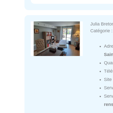
Julia Breto
Catégorie 
Adr
Sain
Quar
Tél
Site
Serv
Serv
ren