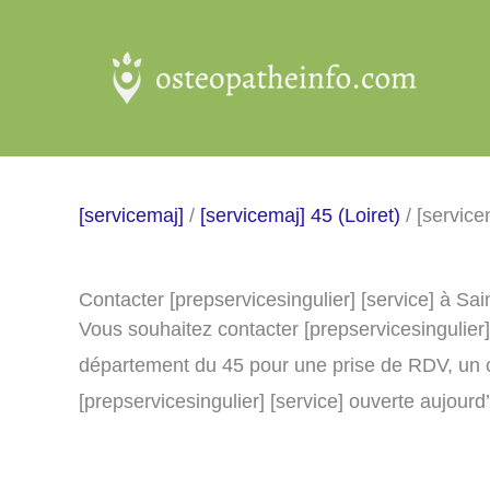
Aller
au
contenu
[servicemaj]
/
[servicemaj] 45 (Loiret)
/ [service
Contacter [prepservicesingulier] [service] à Sa
Vous souhaitez contacter [prepservicesingulier]
département du 45 pour une prise de RDV, un 
[prepservicesingulier] [service] ouverte aujourd