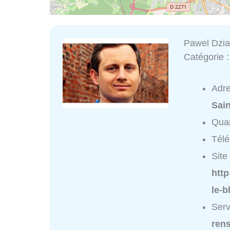
Pawel Dzi
Catégorie 
Adr
Sain
Quar
Tél
Site 
http
le-
Serv
ren