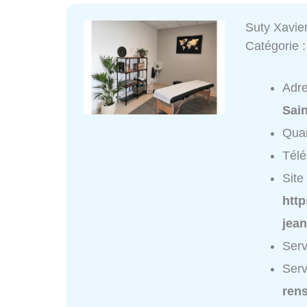
Suty Xavie
Catégorie 
Adr
Sain
Quar
Tél
Site 
http
jean
Serv
Serv
ren