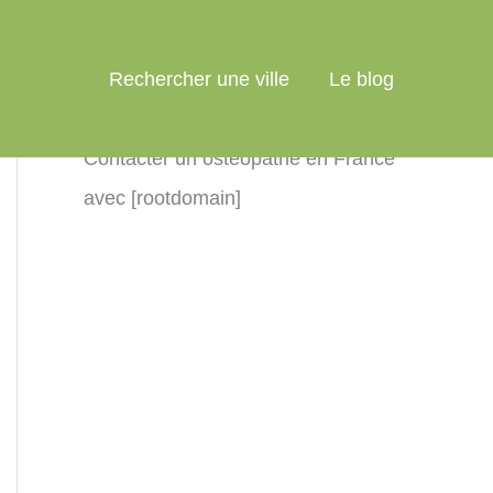
Rechercher une ville
Le blog
Contacter un ostéopathe en France
avec [rootdomain]