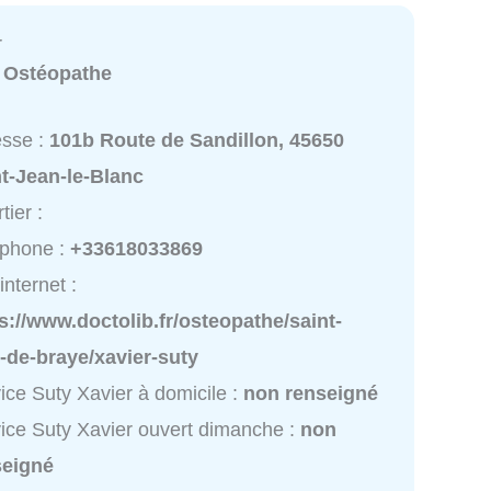
r
:
Ostéopathe
esse :
101b Route de Sandillon, 45650
t-Jean-le-Blanc
tier :
éphone :
+33618033869
internet :
s://www.doctolib.fr/osteopathe/saint-
-de-braye/xavier-suty
ice Suty Xavier à domicile :
non renseigné
ice Suty Xavier ouvert dimanche :
non
seigné