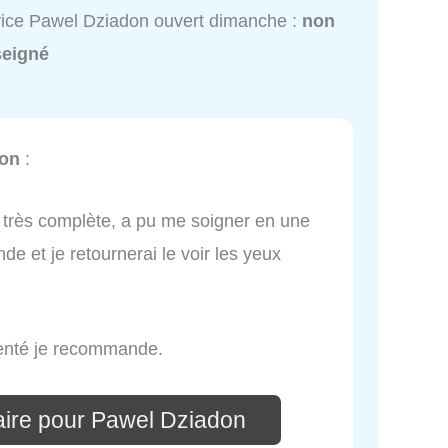
ice Pawel Dziadon ouvert dimanche :
non
seigné
don
:
 très complète, a pu me soigner en une
e et je retournerai le voir les yeux
menté je recommande.
ire pour Pawel Dziadon