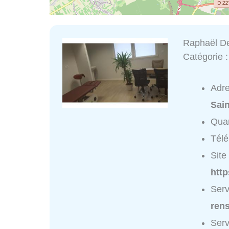
Raphaël D
Catégorie 
Adr
Sai
Quar
Tél
Site 
http
Serv
ren
Serv