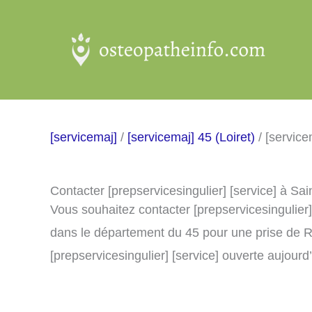
Aller
au
contenu
[servicemaj]
/
[servicemaj] 45 (Loiret)
/ [servic
Contacter [prepservicesingulier] [service] à S
Vous souhaitez contacter [prepservicesingulier
dans le département du 45 pour une prise de R
[prepservicesingulier] [service] ouverte aujourd