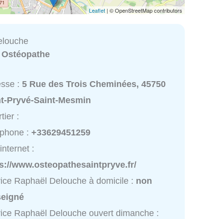
Leaflet
| © OpenStreetMap contributors
elouche
:
Ostéopathe
esse :
5 Rue des Trois Cheminées, 45750
nt-Pryvé-Saint-Mesmin
tier :
éphone :
+33629451259
internet :
s://www.osteopathesaintpryve.fr/
ice Raphaël Delouche à domicile :
non
seigné
ice Raphaël Delouche ouvert dimanche :