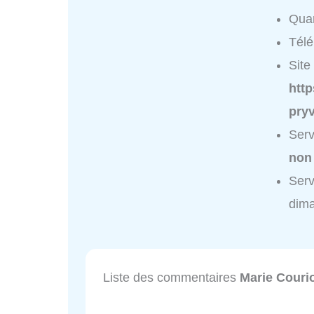
Quar
Tél
Site 
http
pry
Serv
non
Serv
dim
Liste des commentaires
Marie Couri