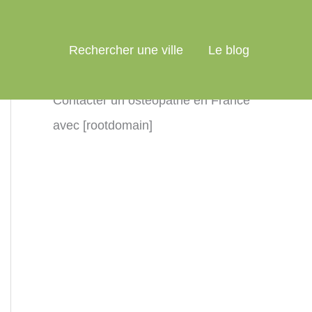
Rechercher une ville
Le blog
Contacter un ostéopathe en France
avec [rootdomain]