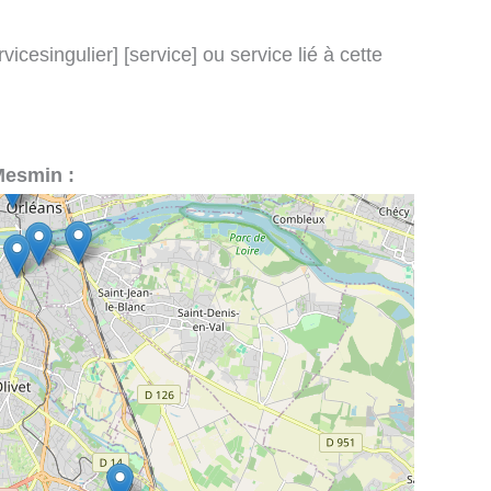
icesingulier] [service] ou service lié à cette
Mesmin :