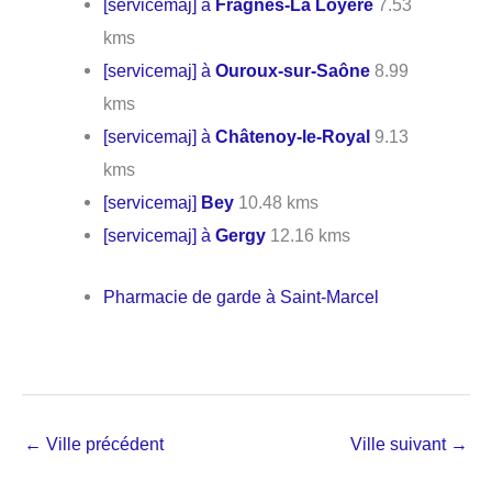
[servicemaj] à
Fragnes-La Loyère
7.53
kms
[servicemaj] à
Ouroux-sur-Saône
8.99
kms
[servicemaj] à
Châtenoy-le-Royal
9.13
kms
[servicemaj]
Bey
10.48 kms
[servicemaj] à
Gergy
12.16 kms
Pharmacie de garde à Saint-Marcel
←
Ville précédent
Ville suivant
→