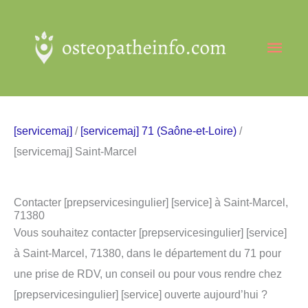
Aller
au
Men
contenu
princ
[servicemaj]
/
[servicemaj] 71 (Saône-et-Loire)
/
[servicemaj] Saint-Marcel
Contacter [prepservicesingulier] [service] à Saint-Marcel,
71380
Vous souhaitez contacter [prepservicesingulier] [service]
à Saint-Marcel, 71380, dans le département du 71 pour
une prise de RDV, un conseil ou pour vous rendre chez
[prepservicesingulier] [service] ouverte aujourd’hui ?