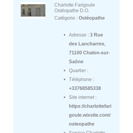
Charlotte Farigoule
Ostéopathe D.O.
Catégorie :
Ostéopathe
Adresse :
3 Rue
des Lancharres,
71100 Chalon-sur-
Saône
Quartier :
Téléphone :
+33768585338
Site internet :
https://charlottefari
goule.wixsite.com/
osteopathe
Service Charlotte