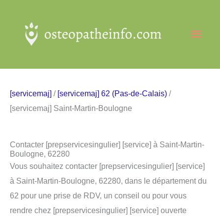
Aller
au
Men
contenu
princ
[servicemaj]
/
[servicemaj] 62 (Pas-de-Calais)
/
[servicemaj] Saint-Martin-Boulogne
Contacter [prepservicesingulier] [service] à Saint-Martin-
Boulogne, 62280
Vous souhaitez contacter [prepservicesingulier] [service]
à Saint-Martin-Boulogne, 62280, dans le département du
62 pour une prise de RDV, un conseil ou pour vous
rendre chez [prepservicesingulier] [service] ouverte