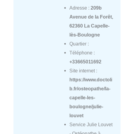
Adresse :
209b
Avenue de la Forêt,
62360 La Capelle-
lès-Boulogne
Quartier :
Téléphone :
+33665011692
Site internet :
https://www.doctoli
b.fr/osteopathe/la-
capelle-les-
boulogne/julie-
louvet
Service Julie Louvet
- Ostéopathe à