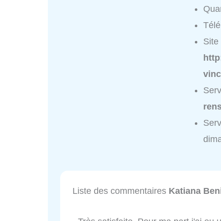
Quar
Tél
Site 
http
vinc
Serv
ren
Serv
dim
Liste des commentaires
Katiana Ben