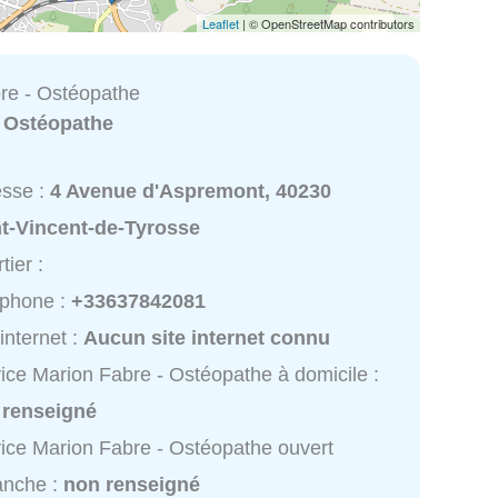
Leaflet
| © OpenStreetMap contributors
re - Ostéopathe
:
Ostéopathe
esse :
4 Avenue d'Aspremont, 40230
nt-Vincent-de-Tyrosse
tier :
éphone :
+33637842081
 internet :
Aucun site internet connu
ice Marion Fabre - Ostéopathe à domicile :
 renseigné
ice Marion Fabre - Ostéopathe ouvert
anche :
non renseigné