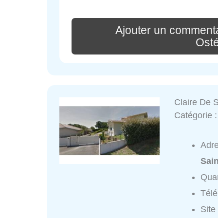
Ajouter un commenta
Ost
Claire De 
Catégorie 
Adr
Sai
Quar
Tél
Site