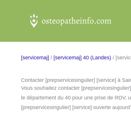
Aller
au
contenu
[servicemaj]
/
[servicemaj] 40 (Landes)
/ [servi
Contacter [prepservicesingulier] [service] à Sa
Vous souhaitez contacter [prepservicesingulier
le département du 40 pour une prise de RDV, u
[prepservicesingulier] [service] ouverte aujourd