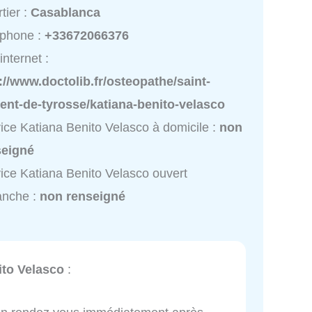
tier :
Casablanca
éphone :
+33672066376
internet :
://www.doctolib.fr/osteopathe/saint-
ent-de-tyrosse/katiana-benito-velasco
ice Katiana Benito Velasco à domicile :
non
seigné
ice Katiana Benito Velasco ouvert
anche :
non renseigné
ito Velasco
: