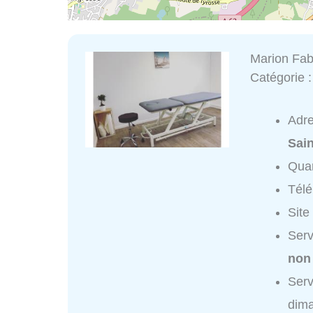
Marion Fab
Catégorie 
Adr
Sai
Quar
Tél
Site
Serv
non
Serv
dim