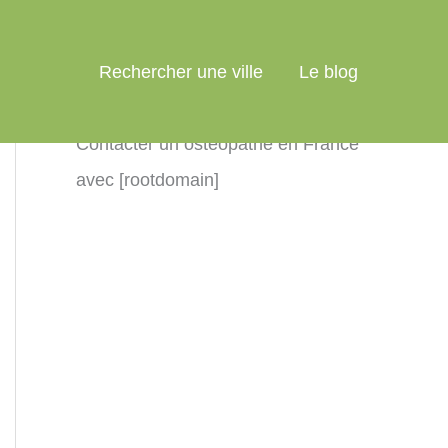
Rechercher une ville
Le blog
Contacter un ostéopathe en France
avec [rootdomain]