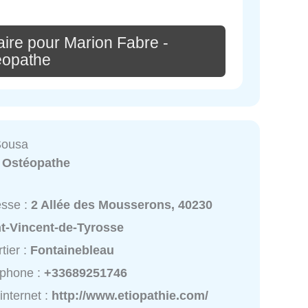
ire pour Marion Fabre -
éopathe
Sousa
:
Ostéopathe
esse :
2 Allée des Mousserons, 40230
nt-Vincent-de-Tyrosse
tier :
Fontainebleau
éphone :
+33689251746
 internet :
http://www.etiopathie.com/