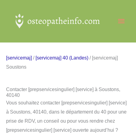
Aller
au
Men
contenu
princ
[servicemaj]
/
[servicemaj] 40 (Landes)
/ [servicemaj]
Soustons
Contacter [prepservicesingulier] [service] à Soustons,
40140
Vous souhaitez contacter [prepservicesingulier] [service]
à Soustons, 40140, dans le département du 40 pour une
prise de RDV, un conseil ou pour vous rendre chez
[prepservicesingulier] [service] ouverte aujourd’hui ?