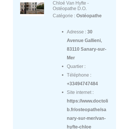
Chloé Van Hyfte -
Ostéopathe D.O.
Catégorie :
Ostéopathe
Adresse :
30
Avenue Gallieni,
83110 Sanary-sur-
Mer
Quartier :
Téléphone :
+33494747484
Site internet :
https://www.doctoli
b.fr/osteopathe/sa
nary-sur-mer/van-
hyfte-chloe