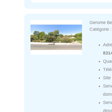
Gerome Be
Catégorie 
Adr
831
Quar
Tél
Site
Serv
domi
Serv
dim