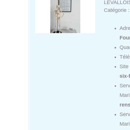
LEVALLOI
Catégorie 
Adr
Fou
Quar
Tél
Site
six-
Serv
Mari
ren
Serv
Mari