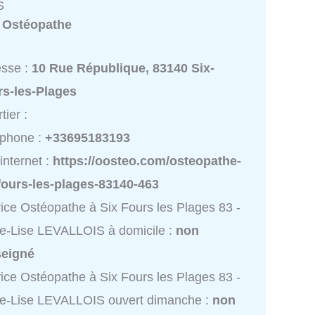
S
:
Ostéopathe
esse :
10 Rue République, 83140 Six-
rs-les-Plages
tier :
éphone :
+33695183193
 internet :
https://oosteo.com/osteopathe-
fours-les-plages-83140-463
ice Ostéopathe à Six Fours les Plages 83 -
e-Lise LEVALLOIS à domicile :
non
seigné
ice Ostéopathe à Six Fours les Plages 83 -
e-Lise LEVALLOIS ouvert dimanche :
non