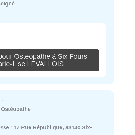
seigné
pour Ostéopathe à Six Fours
Marie-Lise LEVALLOIS
in
:
Ostéopathe
esse :
17 Rue République, 83140 Six-