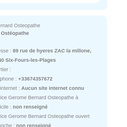
rnard Osteopathe
:
Ostéopathe
esse :
89 rue de hyeres ZAC la millone,
40 Six-Fours-les-Plages
tier :
éphone :
+33674357672
 internet :
Aucun site internet connu
ice Gerome Bernard Osteopathe à
cile :
non renseigné
ice Gerome Bernard Osteopathe ouvert
anche :
non renseigné