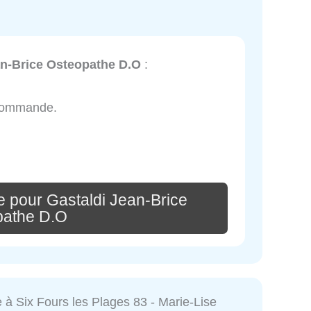
an-Brice Osteopathe D.O
:
recommande.
e pour Gastaldi Jean-Brice
pathe D.O
 à Six Fours les Plages 83 - Marie-Lise