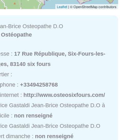
Leaflet
| © OpenStreetMap contributors
ean-Brice Osteopathe D.O
:
Ostéopathe
esse :
17 Rue République, Six-Fours-les-
es, 83140 six fours
tier :
éphone :
+33494258768
 internet :
http://www.osteosixfours.com/
ice Gastaldi Jean-Brice Osteopathe D.O à
cile :
non renseigné
ice Gastaldi Jean-Brice Osteopathe D.O
rt dimanche :
non renseigné