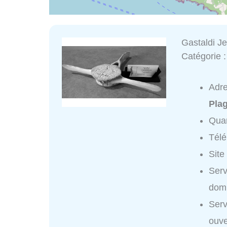
Gastaldi J
Catégorie 
Adr
Plag
Quar
Tél
Site
Serv
domi
Serv
ouve