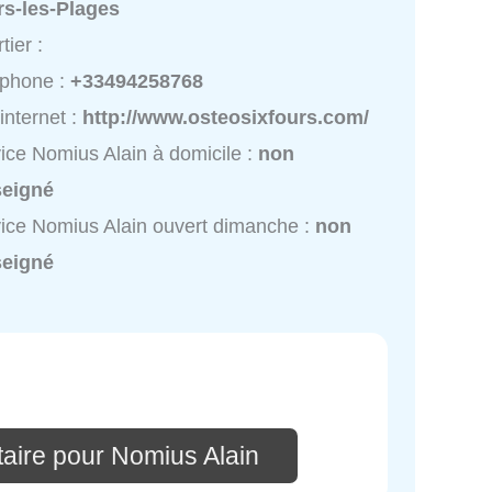
rs-les-Plages
tier :
éphone :
+33494258768
 internet :
http://www.osteosixfours.com/
ice Nomius Alain à domicile :
non
seigné
ice Nomius Alain ouvert dimanche :
non
seigné
aire pour Nomius Alain