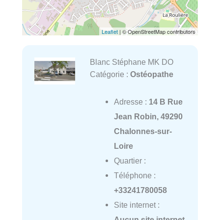
Leaflet
| © OpenStreetMap contributors
Blanc Stéphane MK DO
Catégorie :
Ostéopathe
Adresse :
14 B Rue
Jean Robin, 49290
Chalonnes-sur-
Loire
Quartier :
Téléphone :
+33241780058
Site internet :
Aucun site internet