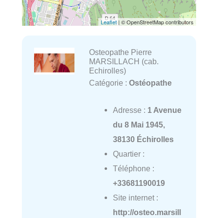
Leaflet
| © OpenStreetMap contributors
Osteopathe Pierre
MARSILLACH (cab.
Echirolles)
Catégorie :
Ostéopathe
Adresse :
1 Avenue
du 8 Mai 1945,
38130 Échirolles
Quartier :
Téléphone :
+33681190019
Site internet :
http://osteo.marsill